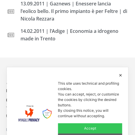
13.09.2011 | Gaznews | Enessere lancia
l’eolico bello. Il primo impianto è per Feltre | di
Nicola Rezzara
14.02.2011 | l’Adige | Economia a idrogeno
made in Trento
✕
This site uses technical and profiling
cookies.
Empowered by
You can accept, reject, or customize
Contacts
the cookies by clicking the desired
buttons.
Tel. +39 0444 401001
By closing this notice, you will
E-mail: info@enessere.com
continue without accepting.
Accept
Legal Notes, Privacy, Cookies