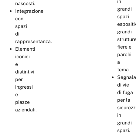
in
nascosti.
grandi
Integrazione
spazi
con
espositiv
spazi
grandi
di
strutture
rappresentanza.
fiere e
Elementi
parchi
iconici
a
e
tema.
distintivi
Segnala
per
di vie
ingressi
di fuga
e
per la
piazze
sicurez
aziendali.
in
grandi
spazi.