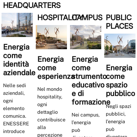
HEADQUARTERS
HOSPITALITY
CAMPUS
PUBLIC
PLACES
Energia
come
Energia
Energia
identità
come
come
Energia
aziendale
esperienza
strumento
come
educativo
spazio
Nelle sedi
Nel mondo
e di
pubblico
aziendali,
hospitality,
formazione
ogni
ogni
Negli spazi
elemento
dettaglio
pubblici,
Nei campus,
comunica.
contribuisce
l’energia
l’energia
ENESSERE
alla
può
può
introduce
percezione
diventare