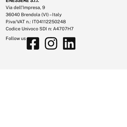
ENESSERE S.r.l.
Via dell’Impresa, 9
36040 Brendola (VI) – Italy
P.iva/VAT n.: IT04112250248
Codice Univoco SDI n: A4707H7
Follow us