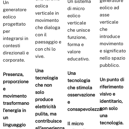
generatore
Un sistema
Un
eolica
eolico ad
di micro
generatore
verticale in
asse
eolico
eolico
movimento
verticale
verticale
progettato
che dialoga
che
che unisce
per
con il
introduce
funzione,
integrarsi in
paesaggio e
movimento
forma e
contesti
con chi lo
e significato
valore
direzionali e
vive.
nello spazio
educativo.
corporate.
pubblico.
Una
Una
Presenza,
tecnologia
Un punto di
tecnologia
proporzione
che non
riferimento
che stimola
e
solo
visivo e
osservazione
movimento
produce
identitario,
e
trasformano
elettricità
non solo
consapevolezza.
l’energia in
pulita, ma
una
un
contribuisce
tecnologia.
Il micro
linguaggio
all’esperienza