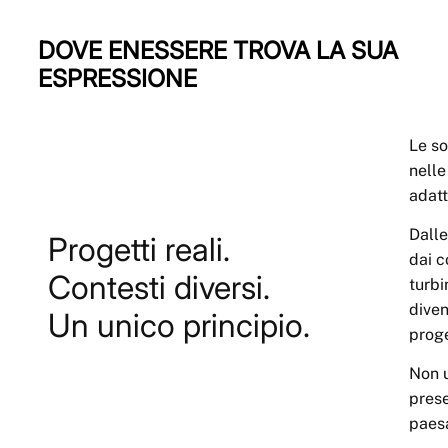
DOVE ENESSERE TROVA LA SUA
ESPRESSIONE
Le so
nelle
adatt
Dalle
Progetti reali.
dai c
Contesti diversi.
turbi
diven
Un unico principio.
proge
Non u
prese
paesa