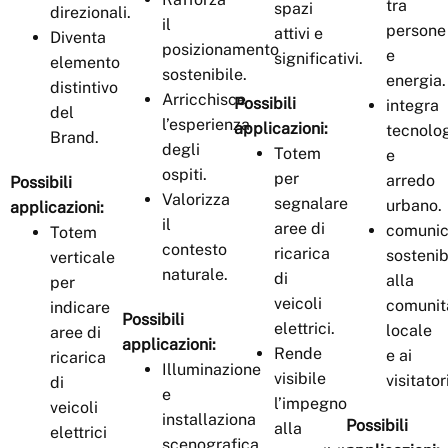
tra
spazi
direzionali.
il
persone
attivi e
Diventa
posizionamento
e
significativi.
elemento
sostenibile.
energia.
distintivo
Arricchisce
Possibili
integra
del
l’esperienza
applicazioni:
tecnolo
Brand.
degli
Totem
e
ospiti.
per
arredo
Possibili
Valorizza
segnalare
urbano.
applicazioni:
il
aree di
comuni
Totem
contesto
ricarica
sostenib
verticale
naturale.
di
alla
per
veicoli
comunit
indicare
Possibili
elettrici.
locale
aree di
applicazioni:
Rende
e ai
ricarica
Illuminazione
visibile
visitatori
di
e
l’impegno
veicoli
installaziona
Possibili
alla
elettrici
scenografica.