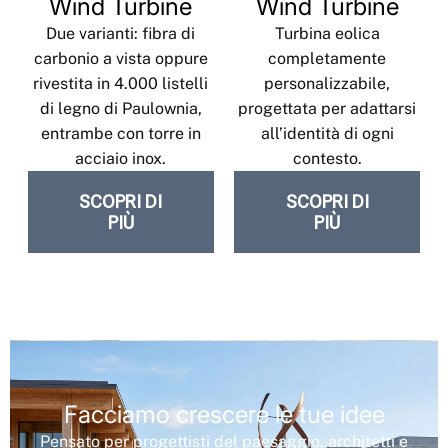
Wind Turbine
Wind Turbine
Due varianti: fibra di
Turbina eolica
carbonio a vista oppure
completamente
rivestita in 4.000 listelli
personalizzabile,
di legno di Paulownia,
progettata per adattarsi
entrambe con torre in
all’identità di ogni
acciaio inox.
contesto.
SCOPRI DI
SCOPRI DI
PIÙ
PIÙ
Facciamo crescere le tue idee
Pensato per progettisti del paesaggio, architetti e