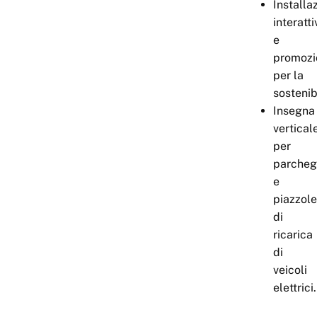
Installa
interatti
e
promozi
per la
sostenibi
Insegna
vertical
per
parcheg
e
piazzole
di
ricarica
di
veicoli
elettrici.