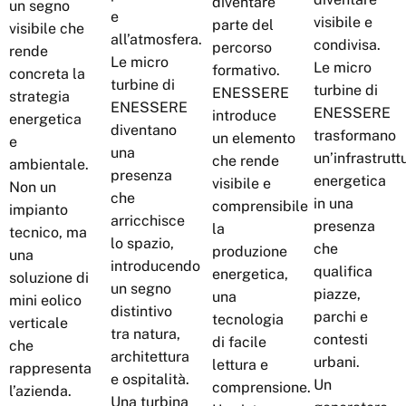
diventare
un segno
e
visibile e
parte del
visibile che
all’atmosfera.
condivisa.
percorso
rende
Le micro
Le micro
formativo.
concreta la
turbine di
turbine di
ENESSERE
strategia
ENESSERE
ENESSERE
introduce
energetica
diventano
trasformano
un elemento
e
una
un’infrastrutt
che rende
ambientale.
presenza
energetica
visibile e
Non un
che
in una
comprensibile
impianto
arricchisce
presenza
la
tecnico, ma
lo spazio,
che
produzione
una
introducendo
qualifica
energetica,
soluzione di
un segno
piazze,
una
mini eolico
distintivo
parchi e
tecnologia
verticale
tra natura,
contesti
di facile
che
architettura
urbani.
lettura e
rappresenta
e ospitalità.
Un
comprensione.
l’azienda.
Una turbina