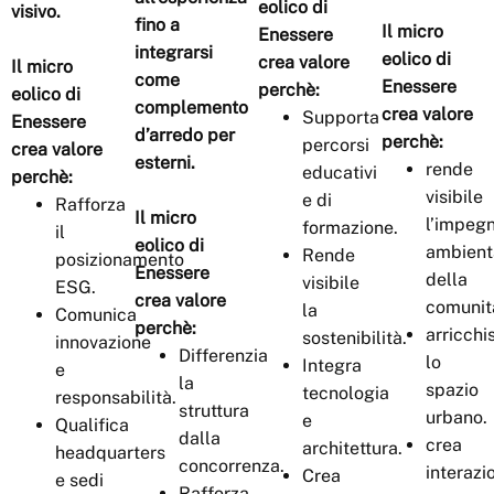
eolico di
visivo.
fino a
Il micro
Enessere
integrarsi
eolico di
crea valore
Il micro
come
Enessere
perchè:
eolico di
complemento
crea valore
Supporta
Enessere
d’arredo per
perchè:
percorsi
crea valore
esterni.
rende
educativi
perchè:
visibile
e di
Rafforza
Il micro
l’impeg
formazione.
il
eolico di
ambient
Rende
posizionamento
Enessere
della
visibile
ESG.
crea valore
comunit
la
Comunica
perchè:
arricchi
sostenibilità.
innovazione
Differenzia
lo
Integra
e
la
spazio
tecnologia
responsabilità.
struttura
urbano.
e
Qualifica
dalla
crea
architettura.
headquarters
concorrenza.
interazi
Crea
e sedi
Rafforza