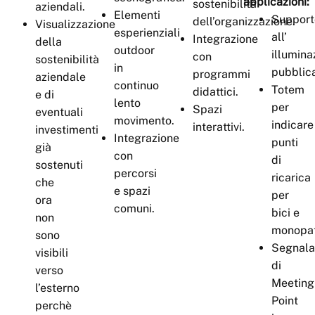
applicazioni:
sostenibilità
aziendali.
Elementi
Support
dell’organizzazione.
Visualizzazione
esperienziali
all’
Integrazione
della
outdoor
illumina
con
sostenibilità
in
pubblic
programmi
aziendale
continuo
Totem
didattici.
e di
lento
per
Spazi
eventuali
movimento.
indicare
interattivi.
investimenti
Integrazione
punti
già
con
di
sostenuti
percorsi
ricarica
che
e spazi
per
ora
comuni.
bici e
non
monopatt
sono
Segnala
visibili
di
verso
Meeting
l’esterno
Point
perchè