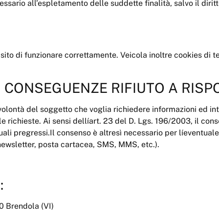
ssario all’espletamento delle suddette finalità, salvo il diri
 sito di funzionare correttamente. Veicola inoltre cookies di 
 CONSEGUENZE RIFIUTO A RISP
 volontà del soggetto che voglia richiedere informazioni ed int
 richieste. Ai sensi dellíart. 23 del D. Lgs. 196/2003, il con
tuali pregressi.Il consenso è altresì necessario per líeventua
newsletter, posta cartacea, SMS, MMS, etc.).
:
40 Brendola (VI)