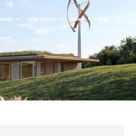
ienda
Area tecnica
News
ENG
ITA