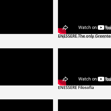
ENESSERE The only Greente
All rights reserved: Valtorta Valeria, Hasa Jorind
ENESSERE Filosofia