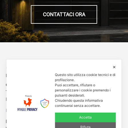
CONTATTACI ORA
✕
Questo sito utilizza cookie tecnici e di
Empowered by
profilazione.
Contacts
Puoi accettare, rifiutare o
personalizzare i cookie premendo i
Tel. +39 0444 401001
pulsanti desiderati.
E-mail: info@enessere.com
Chiudendo questa informativa
continuerai senza accettare.
Legal Notes, Privacy, Cookies
Accetta
ENESSERE S.r.l.
Rifiuta