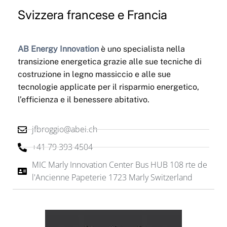
Svizzera francese e Francia
AB Energy Innovation
è uno specialista nella
transizione energetica grazie alle sue tecniche di
costruzione in legno massiccio e alle sue
tecnologie applicate per il risparmio energetico,
l’efficienza e il benessere abitativo.
jfbroggio@abei.ch
+41 79 393 4504
MIC Marly Innovation Center Bus HUB 108 rte de
l'Ancienne Papeterie 1723 Marly Switzerland