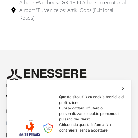
Athens Warehouse GR-1940 Athens International
Airport “El. Venizelos” Attiki Odos (Exit local
Roads)
Empowered by
✕
Contacts
Questo sito utilizza cookie tecnici e di
profilazione.
Tel. +39 0444 401001
Puoi accettare, rifiutare o
E-mail: info@enessere.com
personalizzare i cookie premendo i
pulsanti desiderati.
Legal Notes, Privacy, Cookies
Chiudendo questa informativa
continuerai senza accettare.
ENESSERE S.r.l.