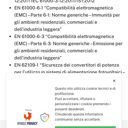
12:2011 IEC 61000-3-12:2011/IS1:2012”
EN 61000-6-1 “Compatibilità elettromagnetica
(EMC) – Parte 6-1: Norme generiche – Immunità per
gli ambienti residenziali, commerciali e
dell’industria leggera”
EN 61000-6-3 “Compatibilità elettromagnetica
(EMC) – Parte 6-3: Norme generiche – Emissione per
gli ambienti residenziali, commerciali e
dell’industria leggera”
EN 62109-1 “Sicurezza dei convertitori di potenza
per l’utilizzo in sistemi di alimentazione fotovoltaici –
Parte 1: Requisiti generali”
✕
EN 62109-2 “Sicurezza dei convertitori di potenza
Questo sito utilizza cookie tecnici e di
per l’utilizzo in impianti fotovoltaici – Parte 2:
profilazione.
Puoi accettare, rifiutare o
Requisiti particolari per gli inverter”
personalizzare i cookie premendo i
G59-3
pulsanti desiderati.
Chiudendo questa informativa
continuerai senza accettare.