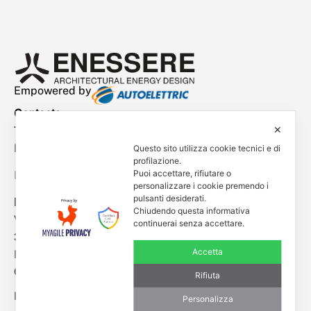
Empowered by
Contacts
✕
Tel. +39 0444 401001
E-mail: info@enessere.com
Questo sito utilizza cookie tecnici e di
profilazione.
Puoi accettare, rifiutare o
Legal Notes, Privacy, Cookies
personalizzare i cookie premendo i
pulsanti desiderati.
ENESSERE S.r.l.
Chiudendo questa informativa
Via dell’Impresa, 9
continuerai senza accettare.
36040 Brendola (VI) – Italy
Accetta
P.iva/VAT n.: IT04112250248
Codice Univoco SDI n: A4707H7
Rifiuta
Follow us
Personalizza