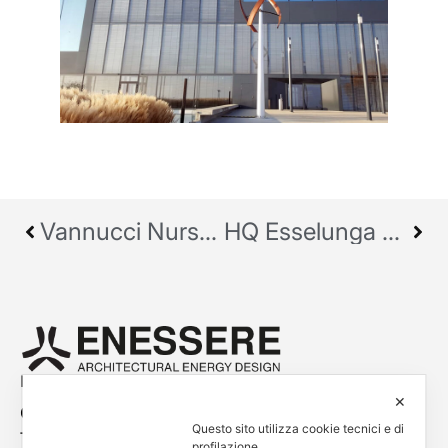
Vannucci Nursery Campus | Pistoia (PT), Italia
HQ Esselunga Spa | Limito di Pioltello (MI), Italia
Empowered by
✕
Contacts
Questo sito utilizza cookie tecnici e di
Tel. +39 0444 401001
profilazione.