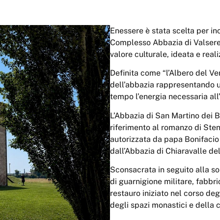
Enessere è stata scelta per in
Complesso Abbazia di Valseren
valore culturale, ideata e reali
Definita come “l’Albero del Ven
dell’abbazia rappresentando uno
tempo l’energia necessaria all
L’Abbazia di San Martino dei 
riferimento al romanzo di Sten
autorizzata da papa Bonifacio 
dall’Abbazia di Chiaravalle de
Sconsacrata in seguito alla so
di guarnigione militare, fabbric
restauro iniziato nel corso de
degli spazi monastici e della 