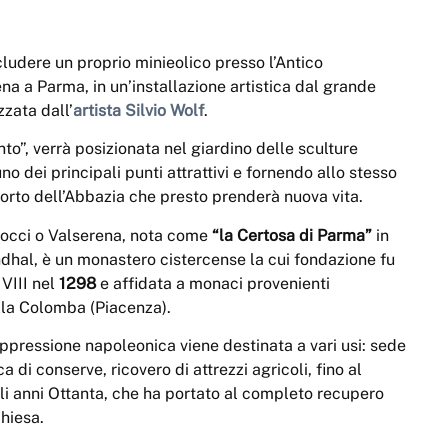
cludere un proprio minieolico presso l’Antico
a a Parma, in un’installazione artistica dal grande
zzata dall’
artista Silvio Wolf
.
to”, verrà posizionata nel giardino delle sculture
 dei principali punti attrattivi e fornendo allo stesso
’orto dell’Abbazia che presto prenderà nuova vita.
Bocci o Valserena, nota come
“la Certosa di Parma”
in
dhal, è un monastero cistercense la cui fondazione fu
VIII nel
1298
e affidata a monaci provenienti
lla Colomba (Piacenza).
ppressione napoleonica viene destinata a vari usi: sede
a di conserve, ricovero di attrezzi agricoli, fino al
gli anni Ottanta, che ha portato al completo recupero
chiesa.