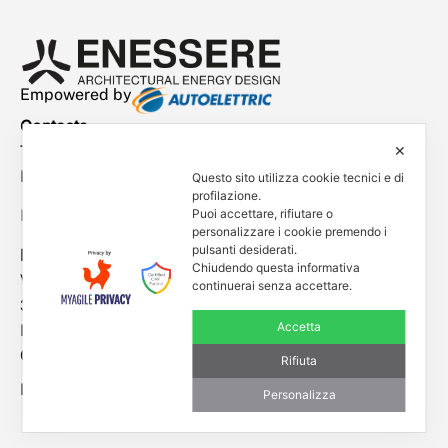
Empowered by
Contacts
Tel. +39 0444 401001
✕
E-mail: info@enessere.com
Questo sito utilizza cookie tecnici e di
profilazione.
Puoi accettare, rifiutare o
Legal Notes, Privacy, Cookies
personalizzare i cookie premendo i
pulsanti desiderati.
ENESSERE S.r.l.
Chiudendo questa informativa
Via dell’Impresa, 9
continuerai senza accettare.
36040 Brendola (VI) – Italy
Accetta
P.iva/VAT n.: IT04112250248
Codice Univoco SDI n: A4707H7
Rifiuta
Follow us
Personalizza