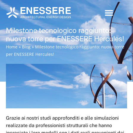
Milestone tecnologico raggiunto:
nuova torre per ENESSERE Hercules!
Home
»
Blog
»
Milestone tecnologico raggiunto: nuova torre
per ENESSERE Hercules!
Grazie ai nostri studi approfonditi e alle simulazioni
realizzate da professionisti strutturali che hanno
incrociato i loro modelli con i dati reali provenienti dai