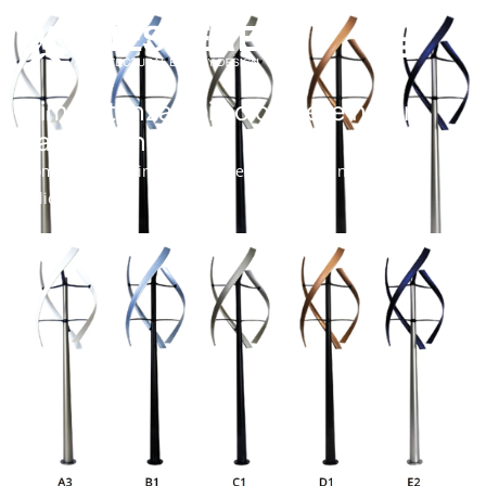
L’importanza dei colori nelle nostre
pale eoliche
Home
»
Blog
»
L’importanza dei colori nelle nostre pale
eoliche