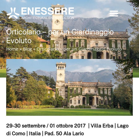
Orticolario – per un Giardinaggio
Evoluto
Home
»
Blog
»
Orticolario – per un Giardinaggio Evoluto
29-30 settembre / 01 ottobre 2017 | Villa Erba | Lago
di Como | Italia | Pad. 50 Ala Lario