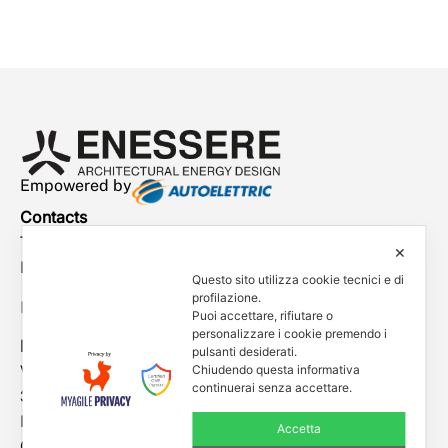
Empowered by
Contacts
Tel. +39 0444 401001
✕
E-mail: info@enessere.com
Questo sito utilizza cookie tecnici e di
profilazione.
Legal Notes, Privacy, Cookies
Puoi accettare, rifiutare o
personalizzare i cookie premendo i
ENESSERE S.r.l.
pulsanti desiderati.
Chiudendo questa informativa
Via dell’Impresa, 9
continuerai senza accettare.
36040 Brendola (VI) – Italy
P.iva/VAT n.: IT04112250248
Accetta
Codice Univoco SDI n: A4707H7