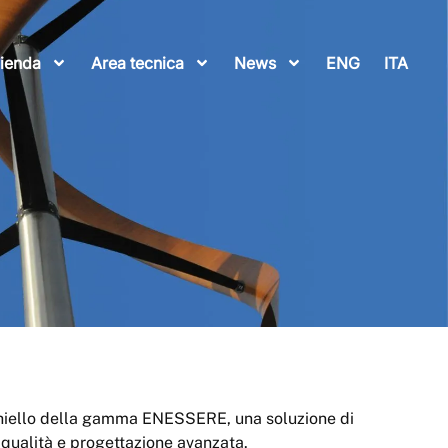
ienda
Area tecnica
News
ENG
ITA
cchiello della gamma ENESSERE, una soluzione di
 qualità e progettazione avanzata.