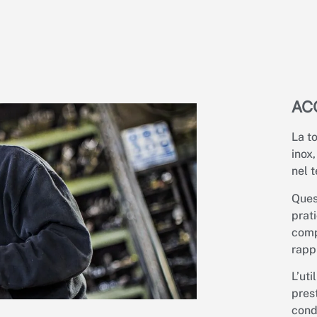
AC
La t
inox,
nel 
Ques
prat
comp
rappr
L’ut
pres
cond