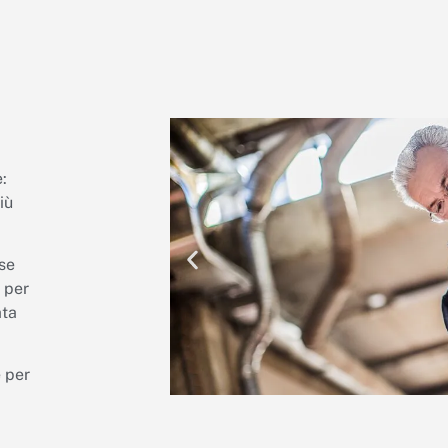
:
iù
se
 per
ata
 per